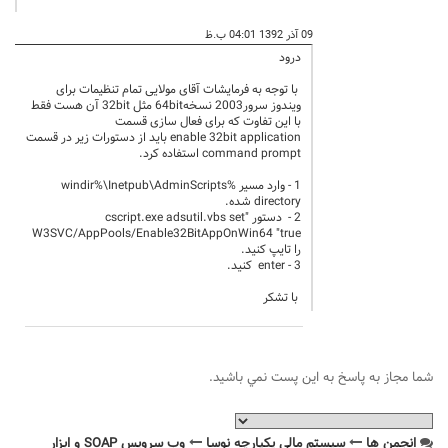
09 آذر 1392 04:01 ب.ظ
درود
با توجه به فرمایشات آقای مولایی تمام تنظیمات برای
ویندوز سرور2003 نسخه64bit مثل 32bit آن هست فقط
با این تفاوت که برای فعال سازی قسمت
enable 32bit application باید از دستورات زیر در قسمت
command prompt استفاده کرد.
1 - وارد مسیر %windir%\Inetpub\AdminScripts
directory شده.
2 - دستور "cscript.exe adsutil.vbs set
W3SVC/AppPools/Enable32BitAppOnWin64 "true
را تایپ کنید.
3 - enter کنید.
با تشکر
شما مجاز به پاسخ به اين پست نمي باشيد.
انجمن ها
سیستم مالی یکپارچه نوسا
وب سرویس SOAP و ابزار