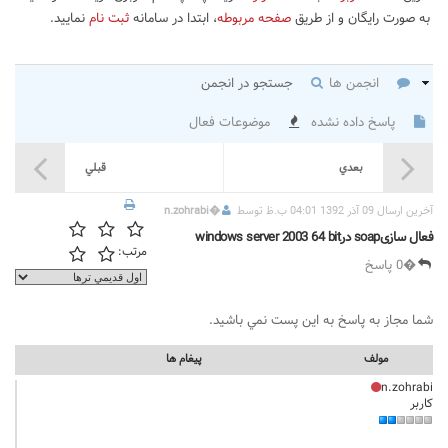
به صورت رایگان و از طریق
صفحه مربوطه
، ابتدا در سامانه
ثبت نام
نمایید.
انجمن ها
جستجو در انجمن
پاسخ داده نشده
موضوعات فعال
بعدي
قبلي
آخرين ارسال 09 آذر 1392 04:01 ب.ظ توسط
�
n.zohrabi
فعال سازیsoap درwindows server 2003 64 bit
مرتب:
�0 پاسخ
شما مجاز به پاسخ به اين پست نمي باشيد.
مولف
پيغام ها
n.zohrabi
کاربر