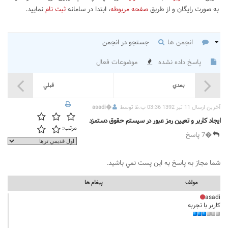
به صورت رایگان و از طریق
صفحه مربوطه
، ابتدا در سامانه
ثبت نام
نمایید.
انجمن ها
جستجو در انجمن
پاسخ داده نشده
موضوعات فعال
بعدي
قبلي
آخرين ارسال 11 تیر 1392 03:36 ب.ظ توسط
�
asadi
ایجاد کاربر و تعیین رمز عبور در سیستم حقوق دستمزد
مرتب:
�7 پاسخ
شما مجاز به پاسخ به اين پست نمي باشيد.
مولف
پيغام ها
asadi
کاربر با تجربه